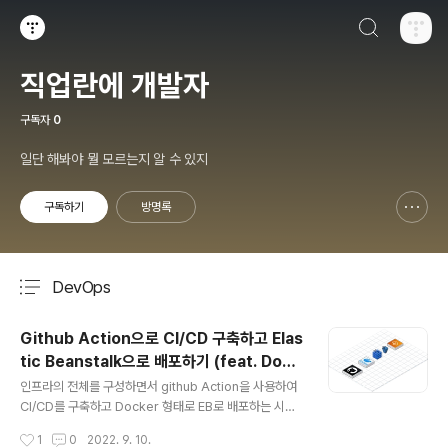
검색하기
티스토리
직업란에 개발자
구독자
0
일단 해봐야 뭘 모르는지 알 수 있지
구독하기
방명록
신고하기 레이어
열기
DevOps
분류 전체보기
주요 글 목록
Github Action으로 CI/CD 구축하고 Elas
tic Beanstalk으로 배포하기 (feat. Dock
글 내용
er)
인프라의 전체를 구성하면서 github Action을 사용하여
CI/CD를 구축하고 Docker 형태로 EB로 배포하는 시스
템을 구축하였습니다. 현재는 백엔드 파트에서 혼자 코드
작성시간
1
0
2022. 9. 10.
를 짜고있지만 훗날 동료분이 늘어날 것을 항상 염두해두